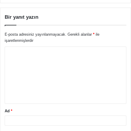
Bir yanıt yazın
E-posta adresiniz yayınlanmayacak.
Gerekli alanlar
*
ile
işaretlenmişlerdir
Y
o
r
u
m
*
Ad
*