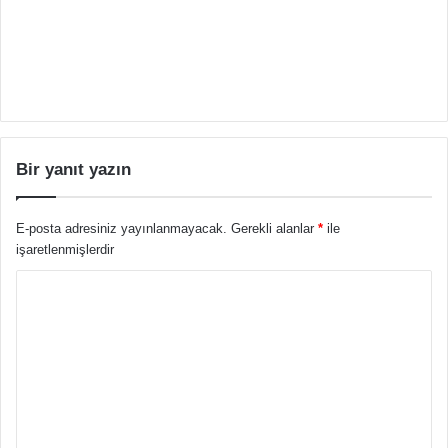
Bir yanıt yazın
E-posta adresiniz yayınlanmayacak.
Gerekli alanlar
*
ile
işaretlenmişlerdir
Y
o
r
u
m
*