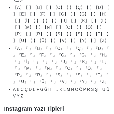
【A】【 】【B】【 】【C】【 】【Ç】【 】【D】【
】【E】【 】【F】【 】【G】【 】【Ğ】【 】【H】
【 】【İ】【 】【I】【 】【J】【 】【K】【 】【L】
【 】【M】【 】【N】【 】【O】【 】【Ö】【 】
【P】【 】【R】【 】【S】【 】【Ş】【 】【T】【
】【U】【 】【Ü】【 】【V】【 】【Y】【 】【Z】
『A』『 』『B』『 』『C』『 』『Ç』『 』『D』『
』『E』『 』『F』『 』『G』『 』『Ğ』『 』『H』
『 』『İ』『 』『I』『 』『J』『 』『K』『 』『L』
『 』『M』『 』『N』『 』『O』『 』『Ö』『 』
『P』『 』『R』『 』『S』『 』『Ş』『 』『T』『
』『U』『 』『Ü』『 』『V』『 』『Y』『 』『Z』
A̶ B̶ C̶ Ç̶ D̶ E̶ F̶ G̶ Ğ̶ H̶ İ̶ I̶ J̶ K̶ L̶ M̶ N̶ O̶ Ö̶ P̶ R̶ S̶ Ş̶ T̶ U̶ Ü̶
V̶ Y̶ Z̶
Instagram Yazı Tipleri