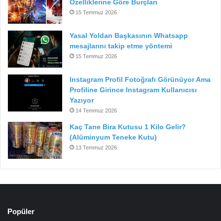
Özelliklerine Göre Burçları
15 Temmuz 2026
Yasal Yoldan Başkasının Whatsapp
mesajlarını takip etme yöntemi
15 Temmuz 2026
Instagram Profil Fotoğrafı Görünüyor Ama
Profiline Girince Instagram Kullanıcısı
Yazıyor
14 Temmuz 2026
Kaç Tane Bira Kutusu 1 Kilo Gelir?
(Alüminyum Teneke Kutu)
13 Temmuz 2026
Popüler