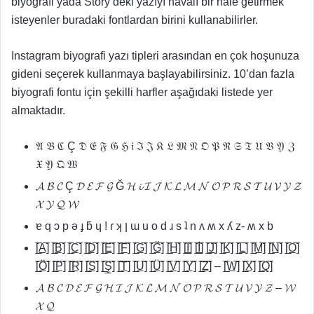
biyografi yada Story’deki yazıyı havalı bir hale getirmek
isteyenler buradaki fontlardan birini kullanabilirler.
Instagram biyografi yazı tipleri arasından en çok hoşunuza
gideni seçerek kullanmaya başlayabilirsiniz. 10’dan fazla
biyografi fontu için şekilli harfler aşağıdaki listede yer
almaktadır.
𝔄 𝔅 ℭ Ç 𝔇 𝔈 𝔉 𝔊 ℌ 𝔦 ℑ 𝔍 𝔎 𝔏 𝔐 𝔑 𝔒 𝔓 ℜ 𝔖 𝔗 𝔘 𝔙 𝔜 ℨ
𝔛 𝔜 𝔔 𝔚
𝓐 𝓑 𝓒 Ç 𝓓 𝓔 𝓕 𝓖 Ğ 𝓗 𝓲 𝓘 𝓙 𝓚 𝓛 𝓜 𝓝 𝓞 𝓟 𝓡 𝓢 𝓣 𝓤 𝓥 𝓨 𝓩
𝓧 𝓨 𝓠 𝓦
ɐ q ɔ p ǝ ɟ ƃ ɥ ! ɾ ʞ ן ɯ u o d ɹ s ʇ n ʌ ʍ x ʎ z- ʍ x b
[̲̅A̲̅] [̲̅B̲̅] [̲̅C̲̅] [̲̅D̲̅] [̲̅E̲̅] [̲̅F̲̅] [̲̅G̲̅] [̲̅Ğ̲̅] [̲̅H̲̅] [̲̅I̲̅] [̲̅İ̲̅] [̲̅J̲̅] [̲̅K̲̅] [̲̅L̲̅] [̲̅M̲̅] [̲̅N̲̅] [̲̅O̲̅]
[̲̅Ö̲̅] [̲̅P̲̅] [̲̅R̲̅] [̲̅S̲̅] [̲̅Ş̲̅] [̲̅T̲̅] [̲̅U̲̅] [̲̅Ü̲̅] [̲̅V̲̅] [̲̅Y̲̅] [̲̅Z̲̅] – [̲̅W̲̅] [̲̅X̲̅] [̲̅Q̲̅]
𝓐 𝓑 𝓒 𝓓 𝓔 𝓕 𝓖 𝓗 𝓘 𝓙 𝓚 𝓛 𝓜 𝓝 𝓞 𝓟 𝓡 𝓢 𝓣 𝓤 𝓥 𝓨 𝓩 – 𝓦
𝓧 𝓠