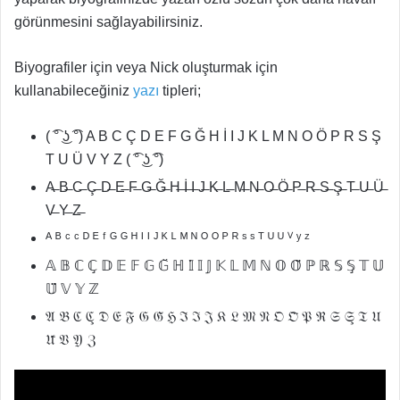
görünmesini sağlayabilirsiniz.
Biyografiler için veya Nick oluşturmak için
kullanabileceğiniz
yazı
tipleri;
( ͡° ͜ʖ ͡°) A B C Ç D E F G Ğ H İ I J K L M N O Ö P R S Ş
T U Ü V Y Z ( ͡° ͜ʖ ͡°)
A̶ B̶ C̶ Ç̶ D̶ E̶ F̶ G̶ Ğ̶ H̶ İ̶ I̶ J̶ K̶ L̶ M̶ N̶ O̶ Ö̶ P̶ R̶ S̶ Ş̶ T̶ U̶ Ü̶
V̶ Y̶ Z̶
ᴬ ᴮ ᶜ ᶜ ᴰ ᴱ ᶠ ᴳ ᴳ ᴴ ᴵ ᴵ ᴶ ᴷ ᴸ ᴹ ᴺ ᴼ ᴼ ᴾ ᴿ ˢ ˢ ᵀ ᵁ ᵁ ⱽ ʸ ᶻ
𝔸 𝔹 ℂ ℂ̧ 𝔻 𝔼 𝔽 𝔾 𝔾̆ ℍ 𝕀̇ 𝕀 𝕁 𝕂 𝕃 𝕄 ℕ 𝕆 𝕆̈ ℙ ℝ 𝕊 𝕊̧ 𝕋 𝕌
𝕌̈ 𝕍 𝕐 ℤ
𝔄 𝔅 ℭ ℭ̧ 𝔇 𝔈 𝔉 𝔊 𝔊̆ ℌ ℑ̇ ℑ 𝔍 𝔎 𝔏 𝔐 𝔑 𝔒 𝔒̈ 𝔓 ℜ 𝔖 𝔖̧ 𝔗 𝔘
𝔘̈ 𝔙 𝔜 ℨ