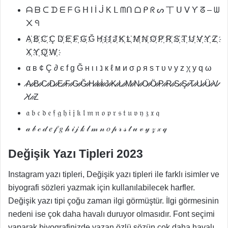
ᗩ ᗷ ᑕ ᗪ ᗴ ᖴ G ᕼ I İ ᒎ K ᒪ ᗰᑎ ᗝ ᑭ ᖇ ᔕ 丅 ᑌ ᐯ Ƴ ᘔ – ᗯ
᙭ ᑫ
A҉ B҉ C҉ Ç D҉ E҉ F҉ G҉ Ğ H҉ i҉ I҉ J҉ K҉ L҉ M҉ N҉ O҉ P҉ R҉ S҉ T҉ U҉ V҉ Y҉ Z҉
X҉ Y҉ Q҉ W҉
α в ¢ Ç ∂ є f g Ğ н ι ι נ к ℓ м и σ ρ я ѕ т υ ν у z χ у q ω
̷A̷̷ ̷̷B̷̷ ̷̷C̷̷ ̷̷D̷̷ ̷̷E̷̷ ̷̷F̷̷ ̷̷G̷̷ ̷̷Ğ̷̷ ̷̷H̷̷ ̷̷I̷̷ ̷̷İ̷̷ ̷̷J̷̷ ̷̷K̷̷ ̷̷L̷̷ ̷̷M̷̷ ̷̷N̷̷ ̷̷O̷̷ ̷̷Ö̷̷ ̷̷P̷̷ ̷̷R̷̷ ̷̷S̷̷ ̷̷Ş̷̷ ̷̷T̷̷ ̷̷U̷̷ ̷̷Ü̷̷ ̷̷V̷̷
̷̷Y̷̷ ̷Z
𝔞 𝔟 𝔠 𝔡 𝔢 𝔣 𝔤 𝔥 𝔦 𝔧 𝔨 𝔩 𝔪 𝔫 𝔬 𝔭 𝔯 𝔰 𝔱 𝔲 𝔳 𝔶 𝔷 𝔵 𝔮
𝒶 𝒷 𝒸 𝒹 𝑒 𝒻 𝑔 𝒽 𝒾 𝒿 𝓀 𝓁 𝓂 𝓃 𝑜 𝓅 𝓇 𝓈 𝓉 𝓊 𝓋 𝓎 𝓏 𝓍 𝓆
Değişik Yazı Tipleri 2023
Instagram yazı tipleri, Değişik yazı tipleri ile farklı isimler ve
biyografi sözleri yazmak için kullanılabilecek harfler.
Değişik yazı tipi çoğu zaman ilgi görmüştür. İlgi görmesinin
nedeni ise çok daha havalı duruyor olmasıdır. Font seçimi
yaparak biyografinizde yazan özlü sözün çok daha havalı