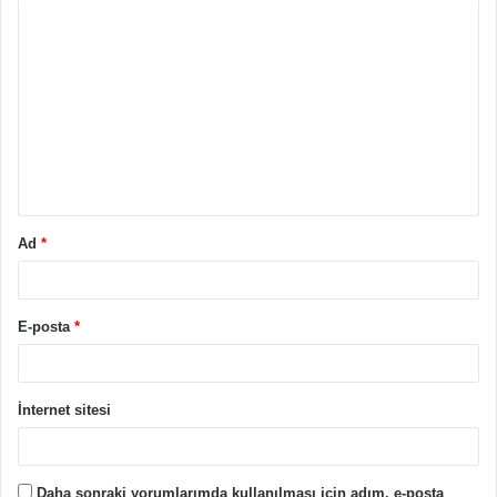
Y
o
r
u
m
*
Ad
*
E-posta
*
İnternet sitesi
Daha sonraki yorumlarımda kullanılması için adım, e-posta