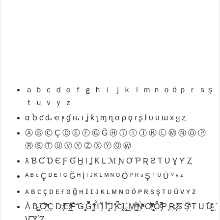
ａ ｂ ｃ ｄ ｅ ｆ ｇ ｈ ｉ ｊ ｋ ｌ ｍ ｎ ｏ ö ｐ ｒ ｓ ş
ｔ ｕ ｖ ｙ ｚ
α Ⴆ ƈ ԃ ҽ ϝ ɠ ԋ ι ʝ ƙ ʅ ɱ ɳ σ ρ ϙ ɾ ʂ ƚ υ ʋ ɯ x ყ ȥ
Ⓐ Ⓑ Ⓒ Ç Ⓓ Ⓔ Ⓕ Ⓖ Ğ Ⓗ ⓘ Ⓘ Ⓙ Ⓚ Ⓛ Ⓜ Ⓝ Ⓞ Ⓟ
Ⓡ Ⓢ Ⓣ Ⓤ Ⓥ Ⓨ Ⓩ Ⓧ Ⓨ Ⓠ Ⓦ
ƛ Ɓ Ƈ Ɗ Є Ƒ Ɠ Ӈ Ɩ ʆ Ƙ Լ ℳ Ɲ Ơ Ƥ Ʀ Ƨ Ƭ Ʋ Ɣ Ƴ Ȥ
ᴬ ᴮ ᶜ Ç ᴰ ᴱ ᶠ ᴳ Ğ ᴴ İ ᴵ ᴶ ᴷ ᴸ ᴹ ᴺ ᴼ Ö ᴾ ᴿ ˢ Ş ᵀ ᵁ Ü ⱽ ʸ ᶻ
ᴀ ʙ ᴄ ç ᴅ ᴇ ғ ɢ ğ ʜ ɪ̇ ɪ ᴊ ᴋ ʟ ᴍ ɴ ᴏ ö ᴘ ʀ s ş ᴛ ᴜ ü ᴠ ʏ ᴢ
A͛ B̴̧̫̖͍̰͎̱ ̖͕̼̝̗͘͝͡C̸̶̐̀͢͝ ͣͦÇ D ̸̨͠҉͘E ̷͔̺̲̊̍̆ͪͤ̏́͘F̽̂̇ ̎G̶ ̞̤̻͉͍Ğ͆ ̮̺̟̏̍ͭ̇̃Hͯ̅ ̊̒́İ͍ Ǐ̒͆̍ ̹͚̝͋J ̼͉̩̐K͆͂̌ ̷̢̛͢͡L̵͙̗̯̮̪͜ M̶̨͢͞ ̶̧̱͗̀ͫ́̄͢͟N̓̑̒ͣͧ Ơ̶̈̒͆ͯͣ̃̀̕ ̶̇̾͗ͨ҉̣̳͎̰͕Ȫ ̴̡̒͗͑ͪ̚P ̶̧͟R ̷̨͝҉̛͠S Ş̆͗ͧ̄́̐ T U ͠Ü̴̺̙̩̤̰ͪ͢͝
V̧̢͢͞͠ ̧͘Y̳ ̠̏̀Z