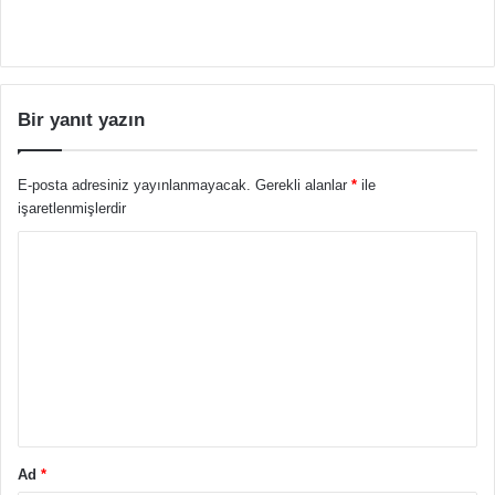
Bir yanıt yazın
E-posta adresiniz yayınlanmayacak.
Gerekli alanlar
*
ile
işaretlenmişlerdir
Y
o
r
u
m
*
Ad
*