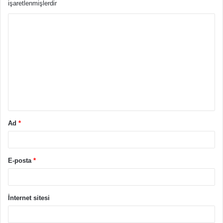
işaretlenmişlerdir
Y
o
r
u
m
*
Ad
*
E-posta
*
İnternet sitesi