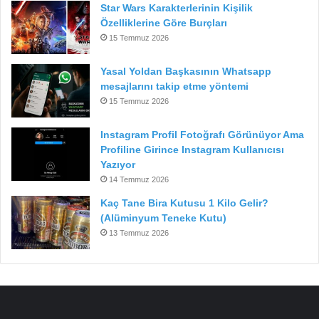
Star Wars Karakterlerinin Kişilik
Özelliklerine Göre Burçları
15 Temmuz 2026
Yasal Yoldan Başkasının Whatsapp
mesajlarını takip etme yöntemi
15 Temmuz 2026
Instagram Profil Fotoğrafı Görünüyor Ama
Profiline Girince Instagram Kullanıcısı
Yazıyor
14 Temmuz 2026
Kaç Tane Bira Kutusu 1 Kilo Gelir?
(Alüminyum Teneke Kutu)
13 Temmuz 2026