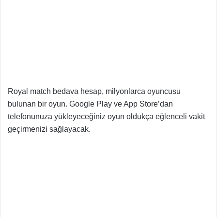
Royal match bedava hesap, milyonlarca oyuncusu
bulunan bir oyun. Google Play ve App Store’dan
telefonunuza yükleyeceğiniz oyun oldukça eğlenceli vakit
geçirmenizi sağlayacak.