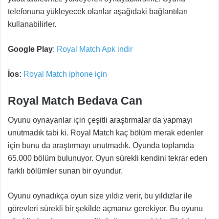
telefonuna yükleyecek olanlar aşağıdaki bağlantıları
kullanabilirler.
Google Play
:
Royal Match Apk indir
İos:
Royal Match iphone için
Royal Match Bedava Can
Oyunu oynayanlar için çeşitli araştırmalar da yapmayı
unutmadık tabi ki. Royal Match kaç bölüm merak edenler
için bunu da araştırmayı unutmadık. Oyunda toplamda
65.000 bölüm bulunuyor. Oyun sürekli kendini tekrar eden
farklı bölümler sunan bir oyundur.
Oyunu oynadıkça oyun size yıldız verir, bu yıldızlar ile
görevleri sürekli bir şekilde açmanız gerekiyor. Bu oyunu