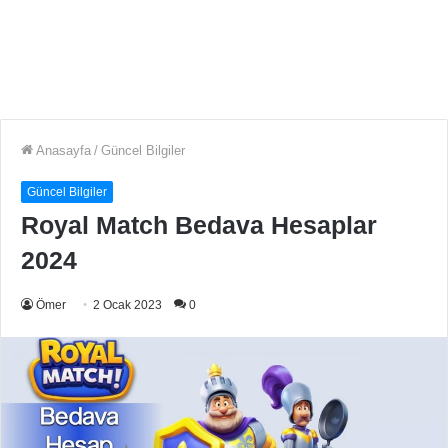
Anasayfa
/
Güncel Bilgiler
Güncel Bilgiler
Royal Match Bedava Hesaplar
2024
Ömer
2 Ocak 2023
0