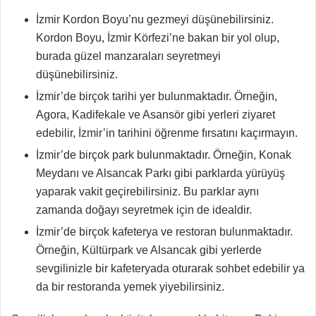
İzmir Kordon Boyu’nu gezmeyi düşünebilirsiniz.
Kordon Boyu, İzmir Körfezi’ne bakan bir yol olup,
burada güzel manzaraları seyretmeyi
düşünebilirsiniz.
İzmir’de birçok tarihi yer bulunmaktadır. Örneğin,
Agora, Kadifekale ve Asansör gibi yerleri ziyaret
edebilir, İzmir’in tarihini öğrenme fırsatını kaçırmayın.
İzmir’de birçok park bulunmaktadır. Örneğin, Konak
Meydanı ve Alsancak Parkı gibi parklarda yürüyüş
yaparak vakit geçirebilirsiniz. Bu parklar aynı
zamanda doğayı seyretmek için de idealdir.
İzmir’de birçok kafeterya ve restoran bulunmaktadır.
Örneğin, Kültürpark ve Alsancak gibi yerlerde
sevgilinizle bir kafeteryada oturarak sohbet edebilir ya
da bir restoranda yemek yiyebilirsiniz.