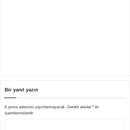
Bir yanıt yazın
E-posta adresiniz yayınlanmayacak.
Gerekli alanlar
*
ile
işaretlenmişlerdir
Y