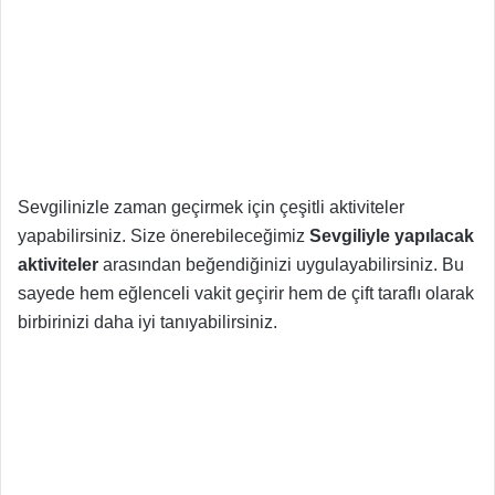
Sevgilinizle zaman geçirmek için çeşitli aktiviteler
yapabilirsiniz. Size önerebileceğimiz
Sevgiliyle yapılacak
aktiviteler
arasından beğendiğinizi uygulayabilirsiniz. Bu
sayede hem eğlenceli vakit geçirir hem de çift taraflı olarak
birbirinizi daha iyi tanıyabilirsiniz.