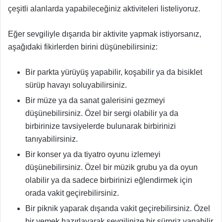
çeşitli alanlarda yapabileceğiniz aktiviteleri listeliyoruz.
Eğer sevgiliyle dışarıda bir aktivite yapmak istiyorsanız,
aşağıdaki fikirlerden birini düşünebilirsiniz:
Bir parkta yürüyüş yapabilir, koşabilir ya da bisiklet
sürüp havayı soluyabilirsiniz.
Bir müze ya da sanat galerisini gezmeyi
düşünebilirsiniz. Özel bir sergi olabilir ya da
birbirinize tavsiyelerde bulunarak birbirinizi
tanıyabilirsiniz.
Bir konser ya da tiyatro oyunu izlemeyi
düşünebilirsiniz. Özel bir müzik grubu ya da oyun
olabilir ya da sadece birbirinizi eğlendirmek için
orada vakit geçirebilirsiniz.
Bir piknik yaparak dışarıda vakit geçirebilirsiniz. Özel
bir yemek hazırlayarak sevgilinize bir sürpriz yapabilir