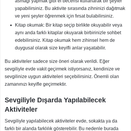
asmağı yapmak gibi el becerisi kullanarak bir şeyler
yapabilirsiniz. Bu aktivite sırasında zihninizi dağıtmak
ve yeni şeyler öğrenmek için fırsat bulabilirsiniz.
Kitap okumak: Bir kitap seçip birlikte okuyabilir veya
aynı anda farklı kitaplar okuyarak birbirinizle sohbet
edebilirsiniz. Kitap okumak hem zihinsel hem de
duygusal olarak size keyifli anlar yaşatabilir.
Bu aktiviteler sadece size öneri olarak verildi. Eğer
sevgiliyle evde vakit geçirmek istiyorsanız, kendinize ve
sevgilinize uygun aktiviteleri seçebilirsiniz. Önemli olan
zamanınızı keyifle geçirmektir.
Sevgiliyle Dışarda Yapılabilecek
Aktiviteler
Sevgiliyle yapılabilecek aktiviteler evde, sokakta ya da
farklı bir alanda farklılık gösterebilir. Bu nedenle burada