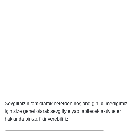
Sevgilinizin tam olarak nelerden hoşlandığını bilmediğimiz
için size genel olarak sevgiliyle yapılabilecek aktiviteler
hakkında birkaç fikir verebiliriz.