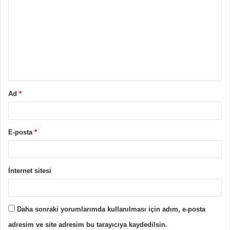
o
r
u
m
*
Ad
*
E-posta
*
İnternet sitesi
Daha sonraki yorumlarımda kullanılması için adım, e-posta
adresim ve site adresim bu tarayıcıya kaydedilsin.