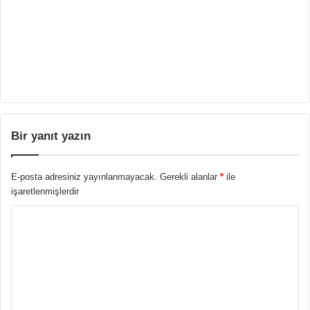
Bir yanıt yazın
E-posta adresiniz yayınlanmayacak.
Gerekli alanlar
*
ile
işaretlenmişlerdir
Y
o
r
u
m