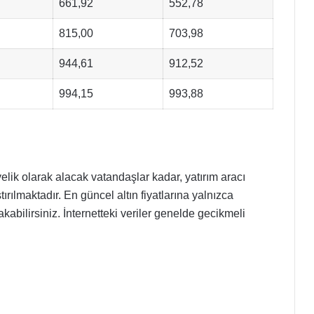
661,92
552,78
815,00
703,98
944,61
912,52
994,15
993,88
yelik olarak alacak vatandaşlar kadar, yatırım aracı
tırılmaktadır. En güncel altın fiyatlarına yalnızca
abilirsiniz. İnternetteki veriler genelde gecikmeli