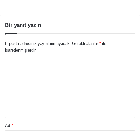
Bir yanıt yazın
E-posta adresiniz yayınlanmayacak.
Gerekli alanlar
*
ile
işaretlenmişlerdir
Y
o
r
u
m
*
Ad
*