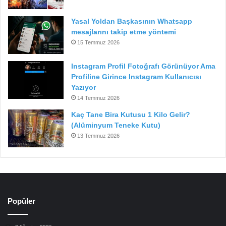
Yasal Yoldan Başkasının Whatsapp
mesajlarını takip etme yöntemi
15 Temmuz 2026
Instagram Profil Fotoğrafı Görünüyor Ama
Profiline Girince Instagram Kullanıcısı
Yazıyor
14 Temmuz 2026
Kaç Tane Bira Kutusu 1 Kilo Gelir?
(Alüminyum Teneke Kutu)
13 Temmuz 2026
Popüler