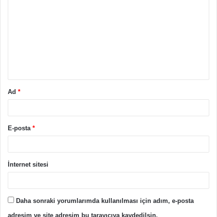
o
r
u
m
*
Ad
*
E-posta
*
İnternet sitesi
Daha sonraki yorumlarımda kullanılması için adım, e-posta
adresim ve site adresim bu tarayıcıya kaydedilsin.