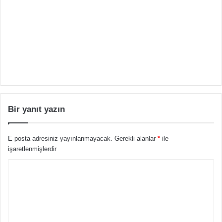
Bir yanıt yazın
E-posta adresiniz yayınlanmayacak.
Gerekli alanlar
*
ile
işaretlenmişlerdir
Y
o
r
u